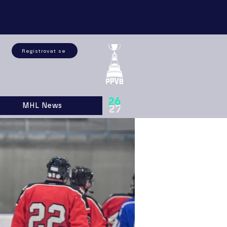
Registrovat se
26
MHL News
27