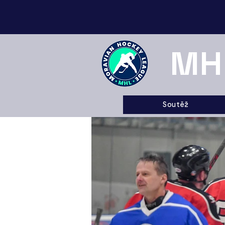
MH
Soutěž