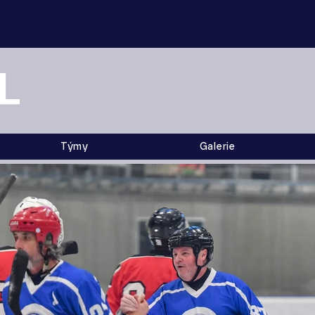
L
Týmy
Galerie