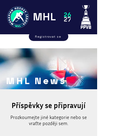
MHL
26
27
Registrovat se
MHL News
Příspěvky se připravují
Prozkoumejte jiné kategorie nebo se
vraťte později sem.