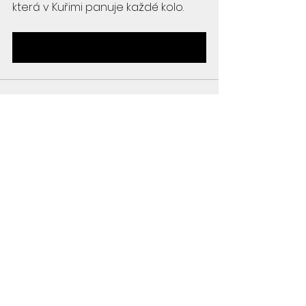
která v Kuřimi panuje každé kolo.
Jít do galerie
Zobrazit vše
Související příspěvky