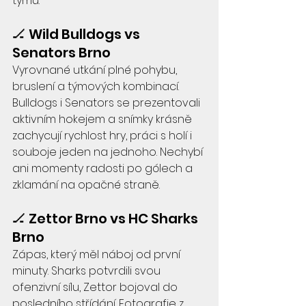
týmů.
🏒 Wild Bulldogs vs 
Senators Brno
Vyrovnané utkání plné pohybu, 
bruslení a týmových kombinací. 
Bulldogs i Senators se prezentovali 
aktivním hokejem a snímky krásně 
zachycují rychlost hry, práci s holí i 
souboje jeden na jednoho. Nechybí 
ani momenty radosti po gólech a 
zklamání na opačné straně.
🏒 Zettor Brno vs HC Sharks 
Brno
Zápas, který měl náboj od první 
minuty. Sharks potvrdili svou 
ofenzivní sílu, Zettor bojoval do 
posledního střídání. Fotografie z 