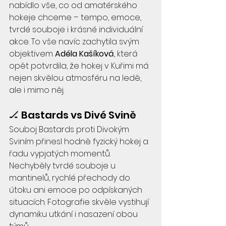
nabídlo vše, co od amatérského 
hokeje chceme – tempo, emoce, 
tvrdé souboje i krásné individuální 
akce. To vše navíc zachytila svým 
objektivem 
Adéla Kašíková
, která 
opět potvrdila, že hokej v Kuřimi má 
nejen skvělou atmosféru na ledě, 
ale i mimo něj.
🏒 Bastards vs Divé Svině
Souboj Bastards proti Divokým 
Sviním přinesl hodně fyzický hokej a 
řadu vypjatých momentů. 
Nechyběly tvrdé souboje u 
mantinelů, rychlé přechody do 
útoku ani emoce po odpískaných 
situacích. Fotografie skvěle vystihují 
dynamiku utkání i nasazení obou 