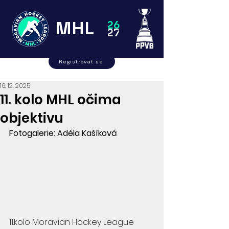
MHL
26
27
Registrovat se
16. 12. 2025
11. kolo MHL očima
objektivu
Fotogalerie: Adéla Kašíková
11.kolo Moravian Hockey League 