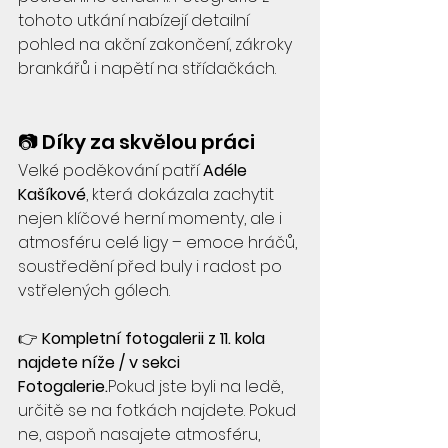
tohoto utkání nabízejí detailní 
pohled na akční zakončení, zákroky 
brankářů i napětí na střídačkách.
📷 Díky za skvělou práci
Velké poděkování patří 
Adéle 
Kašíkové
, která dokázala zachytit 
nejen klíčové herní momenty, ale i 
atmosféru celé ligy – emoce hráčů, 
soustředění před buly i radost po 
vstřelených gólech.
👉 
Kompletní fotogalerii z 11. kola 
najdete níže / v sekci 
Fotogalerie.
Pokud jste byli na ledě, 
určitě se na fotkách najdete. Pokud 
ne, aspoň nasajete atmosféru, 