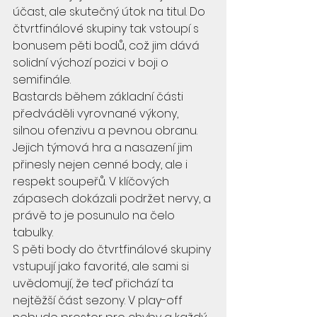
účast, ale skutečný útok na titul. Do 
čtvrtfinálové skupiny tak vstoupí s 
bonusem pěti bodů, což jim dává 
solidní výchozí pozici v boji o 
semifinále.
Bastards během základní části 
předváděli vyrovnané výkony, 
silnou ofenzivu a pevnou obranu. 
Jejich týmová hra a nasazení jim 
přinesly nejen cenné body, ale i 
respekt soupeřů. V klíčových 
zápasech dokázali podržet nervy, a 
právě to je posunulo na čelo 
tabulky.
S pěti body do čtvrtfinálové skupiny 
vstupují jako favorité, ale sami si 
uvědomují, že teď přichází ta 
nejtěžší část sezony. V play-off 