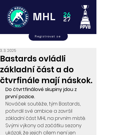
MHL
26
27
Registrovat se
3. 3. 2025
Bastards ovládli
základní část a do
čtvrfinále mají náskok.
Do čtvrtfinálové skupiny jdou z 
první pozice.
Nováček soutěže, tým Bastards, 
potvrdil své ambice a završil 
základní část MHL na prvním místě. 
Svými výkony od začátku sezony 
ukázali, že jejich cílem není jen 