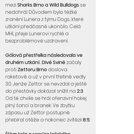
mezi 
Sharks Brno a Wild Bulldogs
 se 
nedohrál. Důvodem bylo těžké 
zranění Lunera z týmu Dogs, které 
utkání předčasně ukončilo. Celá 
MHL přeje Lunerovi rychlé a 
bezproblémové uzdravení.
Gólová přestřelka následovala ve 
druhém utkání.
Divé Svině
 začaly 
proti 
Zettoru Brno
 doslova 
raketově a už v první třetině vedly 
3:0. Jenže Zettor se nevzdal a ještě 
do přestávky dokázal snížit na 
2:3
. 
Od té chvíle se hrál ofenzivní hokej 
plný šancí a branek. Ve zbytku 
zápasu už Zettor postupně 
přebíral otěže a nakonec zvítězil 
8:5
.