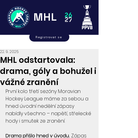
MHL
26
27
Registrovat se
22. 9. 2025
MHL odstartovala:
drama, góly a bohužel i
vážné zranění
První kolo třetí sezóny Moravian 
Hockey League máme za sebou a 
hned úvodní nedělní zápasy 
nabídly všechno – napětí, střelecké 
hody i smutek ze zranění.
Drama přišlo hned v úvodu.
 Zápas 