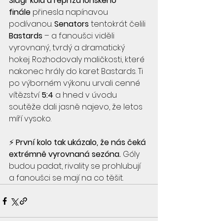
Šlágr kola a repríza loňského 
finále
 přinesla napínavou 
podívanou. 
Senators
 tentokrát čelili 
Bastards
 – a fanoušci viděli 
vyrovnaný, tvrdý a dramatický 
hokej. Rozhodovaly maličkosti, které 
nakonec hrály do karet Bastards. Ti 
po výborném výkonu urvali cenné 
vítězství 
5:4
 a hned v úvodu 
soutěže dali jasně najevo, že letos 
míří vysoko.
⚡ 
První kolo tak ukázalo, že nás čeká 
extrémně vyrovnaná sezóna.
 Góly 
budou padat, rivality se prohlubují 
a fanoušci se mají na co těšit.