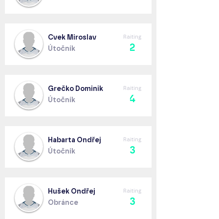
Cvek Miroslav
Raiting
2
Útočník
Grečko Dominik
Raiting
4
Útočník
Habarta Ondřej
Raiting
3
Útočník
Hušek Ondřej
Raiting
3
Obránce