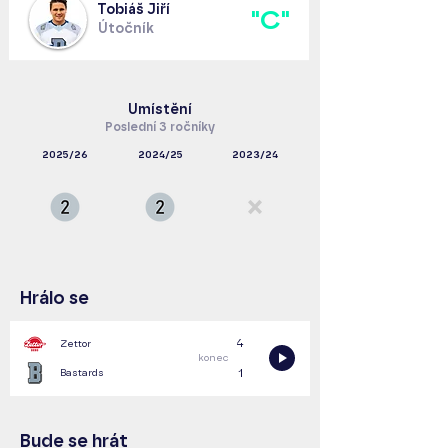
Tobiáš Jiří
"C"
Útočník
Umístění
Poslední 3 ročníky
2025/26
2024/25
2023/24
Hrálo se
4
Zettor
konec
Bastards
1
Bude se hrát