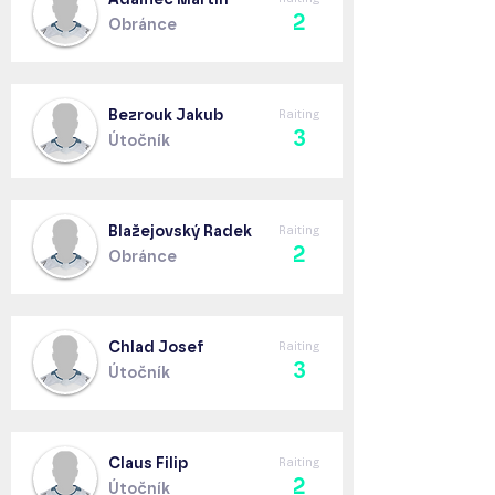
2
Obránce
Bezrouk Jakub
Raiting
3
Útočník
Blažejovský Radek
Raiting
2
Obránce
Chlad Josef
Raiting
3
Útočník
Claus Filip
Raiting
2
Útočník