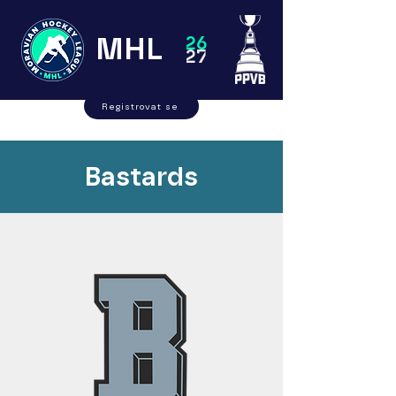
MHL
26
27
Registrovat se
Bastards