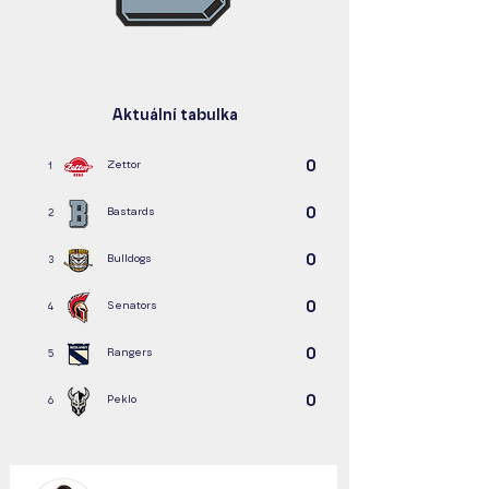
Aktuální tabulka
0
Zettor
1
0
Bastards
2
0
Bulldogs
3
0
Senators
4
0
Rangers
5
0
Peklo
6