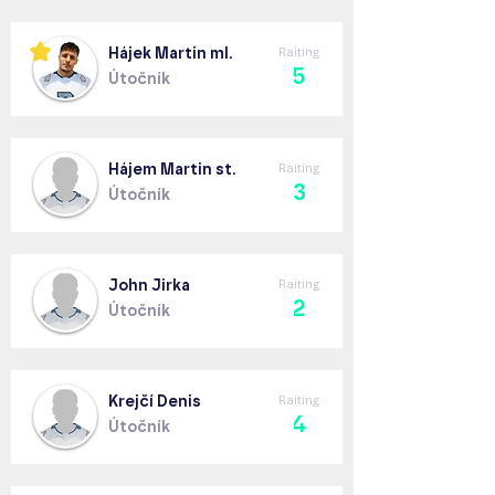
Hájek Martin ml.
Raiting
5
Útočník
Hájem Martin st.
Raiting
3
Útočník
John Jirka
Raiting
2
Útočník
Krejčí Denis
Raiting
4
Útočník