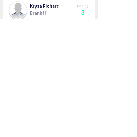
Krýsa Richard
Raiting
3
Brankář
Lang Jiří
Raiting
3
Obránce
Martiš Ivan
Raiting
3
Útočník
Morys David
Raiting
2
Útočník
Parma Štěpán
Raiting