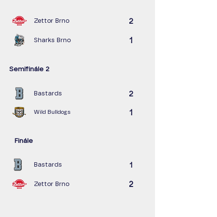
Zettor Brno
2
1
Sharks Brno
Semifinále 2
Bastards
2
1
Wild Bulldogs
Finále
Bastards
1
2
Zettor Brno