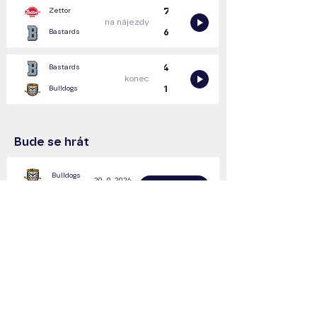
Zettor
7
na nájezdy
Bastards
6
Bastards
4
konec
Bulldogs
1
Bude se hrát
Bulldogs
20. 9. 2026
Preview
16:00
Senators
Zettor
20. 9. 2026
Preview
17:30
Bastards