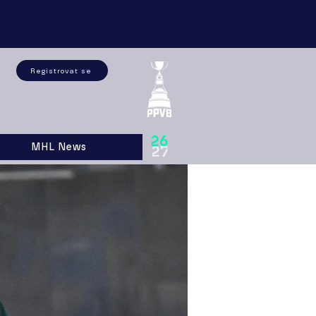
Registrovat se
26
MHL News
27