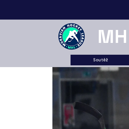
MH
Soutěž