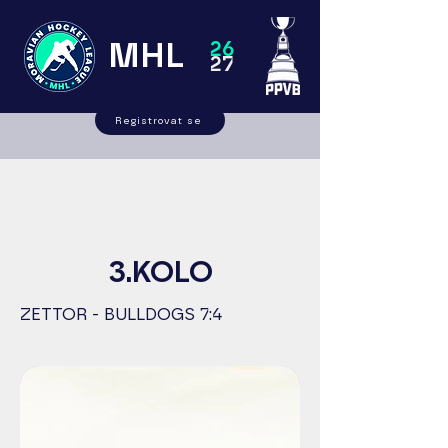
MHL
26
27
Registrovat se
3.KOLO
ZETTOR - BULLDOGS 7:4