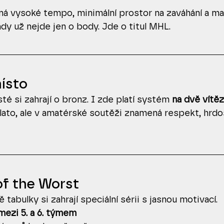
ná vysoké tempo, minimální prostor na zaváhání a max
Tady už nejde jen o body. Jde o titul MHL.
ísto
té si zahrají o bronz. I zde platí systém 
na dvě vítěz
lato, ale v amatérské soutěži znamená respekt, hrdo
f the Worst
ě tabulky si zahrají speciální sérii s jasnou motivací.
mezi 5. a 6. týmem