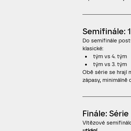
Semifinále: 1
Do semifinále post
klasické:
tým vs 4. tým
tým vs 3. tým
Obě série se hrají n
zápasy, minimálně 
Finále: Série 
Vítězové semifinálo
utkání
.