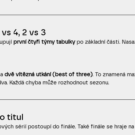
 vs 4, 2 vs 3
upují 
první čtyři týmy tabulky
 po základní části. Nasa
a 
dvě vítězná utkání (best of three)
. To znamená max
dva. Každá chyba může rozhodnout sezonu.
o titul
vých sérií postoupí do finále. Také finále se hraje na