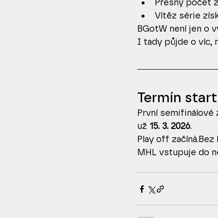
Přesný počet 
Vítěz série zís
BGotW není jen o vý
I tady půjde o víc, 
Termín star
První semifinálové 
už 
15. 3. 2026
.
Play off začíná.Bez k
MHL vstupuje do ne