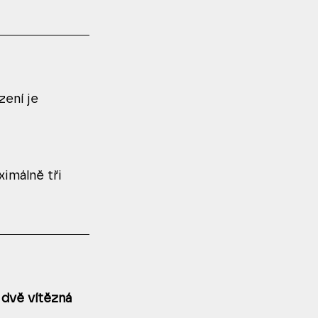
zení je 
imálně tři 
 
dvě vítězná 