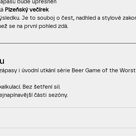
zápasů bude upřesněn
ká
 Plzeňský večírek
sledku. Je to souboj o čest, nadhled a stylové zako
než se na první pohled zdá.
tu
zápasy i úvodní utkání série Beer Game of the Worst 
alkulací. Bez šetření sil.
jnapínavější části sezóny.