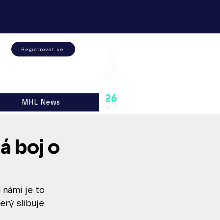
Registrovat se
26
MHL News
27
 boj o
 námi je to 
erý slibuje 