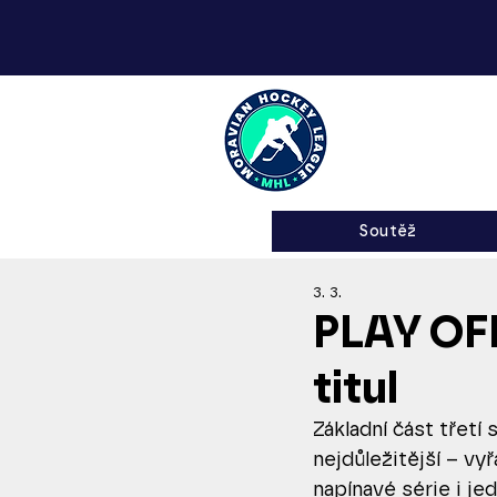
MH
Soutěž
3. 3.
PLAY OFF
titul
Základní část třetí 
nejdůležitější – vy
napínavé série i jed