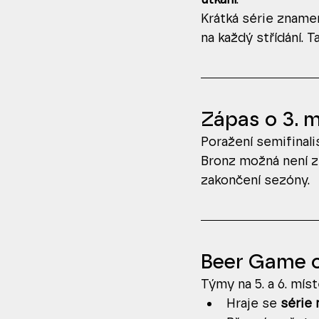
Krátká série zname
na každý střídání. 
Zápas o 3. m
Poražení semifinalis
Bronz možná není z
zakončení sezóny.
Beer Game o
Týmy na 5. a 6. míst
Hraje se 
série 