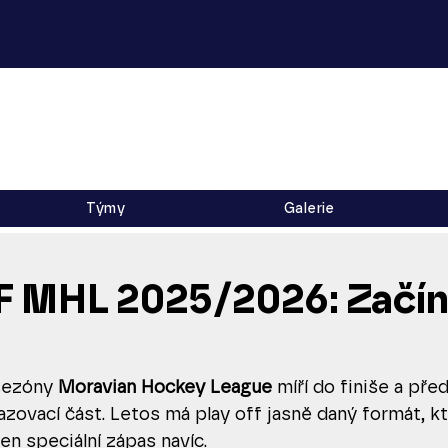
L
Týmy
Galerie
 MHL 2025/2026: Začíná
sezóny 
Moravian Hockey League
 míří do finiše a před
řazovací část. Letos má play off jasně daný formát, kt
en speciální zápas navíc.