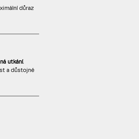
imální důraz 
ná utkání
.
st a důstojné 